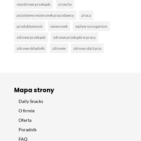
niezdrowe przekąski
orzechy
pozytywny wizerunek pracodawcy
praca
produktywność
wizerunek
wpływ na organizm
zdrowe przekąski
zdrowe przekąski w pracy
zdrowe składniki
zdrowie
zdrowy styl życia
Mapa strony
Daily Snacks
O firmie
Oferta
Poradnik
FAQ