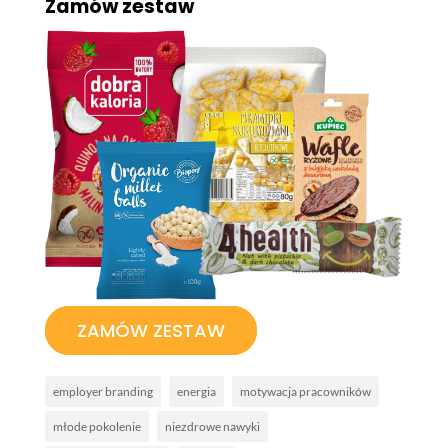
Zamów zestaw
ZAMÓW ZESTAW
employer branding
energia
motywacja pracowników
młode pokolenie
niezdrowe nawyki