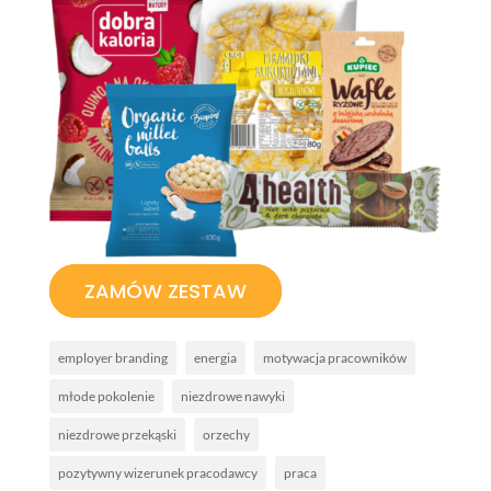
ZAMÓW ZESTAW
employer branding
energia
motywacja pracowników
młode pokolenie
niezdrowe nawyki
niezdrowe przekąski
orzechy
pozytywny wizerunek pracodawcy
praca