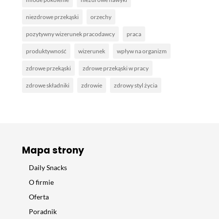
niezdrowe przekąski
orzechy
pozytywny wizerunek pracodawcy
praca
produktywność
wizerunek
wpływ na organizm
zdrowe przekąski
zdrowe przekąski w pracy
zdrowe składniki
zdrowie
zdrowy styl życia
Mapa strony
Daily Snacks
O firmie
Oferta
Poradnik