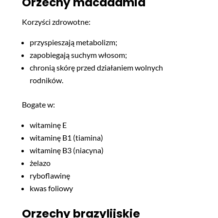
Orzechy macadamia
Korzyści zdrowotne:
przyspieszają metabolizm;
zapobiegają suchym włosom;
chronią skórę przed działaniem wolnych
rodników.
Bogate w:
witaminę E
witaminę B1 (tiamina)
witaminę B3 (niacyna)
żelazo
ryboflawinę
kwas foliowy
Orzechy brazylijskie