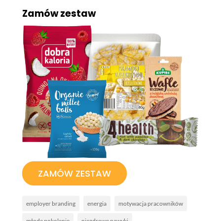
Zamów zestaw
ZAMÓW ZESTAW
employer branding
energia
motywacja pracowników
młode pokolenie
niezdrowe nawyki