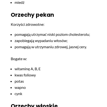
miedź
Orzechy pekan
Korzyści zdrowotne:
pomagają utrzymać niski poziom cholesterolu;
zapobiegają wypadaniu włosów;
pomagają w utrzymaniu zdrowej, jasnej cery.
Bogate w:
witaminę A, B, E
kwas foliowy
potas
wapno
cynk
Orzechy włoskie