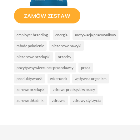
ZAMÓW ZESTAW
employer branding
energia
motywacja pracowników
młode pokolenie
niezdrowe nawyki
niezdrowe przekąski
orzechy
pozytywny wizerunek pracodawcy
praca
produktywność
wizerunek
wpływ na organizm
zdrowe przekąski
zdrowe przekąski w pracy
zdrowe składniki
zdrowie
zdrowy styl życia