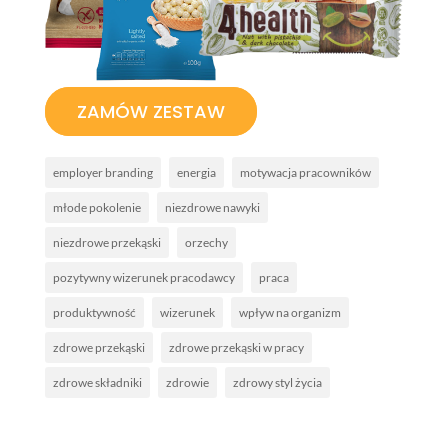
ZAMÓW ZESTAW
employer branding
energia
motywacja pracowników
młode pokolenie
niezdrowe nawyki
niezdrowe przekąski
orzechy
pozytywny wizerunek pracodawcy
praca
produktywność
wizerunek
wpływ na organizm
zdrowe przekąski
zdrowe przekąski w pracy
zdrowe składniki
zdrowie
zdrowy styl życia