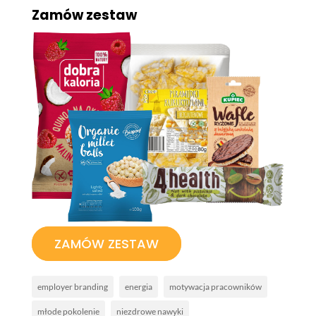
Zamów zestaw
ZAMÓW ZESTAW
employer branding
energia
motywacja pracowników
młode pokolenie
niezdrowe nawyki