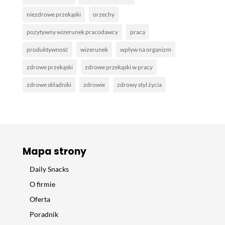
niezdrowe przekąski
orzechy
pozytywny wizerunek pracodawcy
praca
produktywność
wizerunek
wpływ na organizm
zdrowe przekąski
zdrowe przekąski w pracy
zdrowe składniki
zdrowie
zdrowy styl życia
Mapa strony
Daily Snacks
O firmie
Oferta
Poradnik