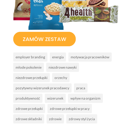
ZAMÓW ZESTAW
employer branding
energia
motywacja pracowników
młode pokolenie
niezdrowe nawyki
niezdrowe przekąski
orzechy
pozytywny wizerunek pracodawcy
praca
produktywność
wizerunek
wpływ na organizm
zdrowe przekąski
zdrowe przekąski w pracy
zdrowe składniki
zdrowie
zdrowy styl życia